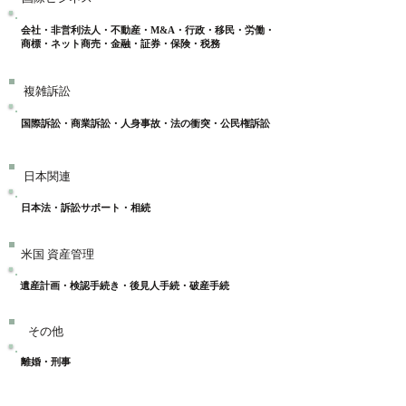
会社・非営利法人・不動産・M&A・行政・移民・労働・
商標・ネット商売・
​金融・証券・保険・税務
複雑訴訟
国際訴訟・商業訴訟・人身事故・法の衝突・公民権訴訟
日本関連
日本法・訴訟サポート・相続
米国
​資産管理
遺産計画・検認手続き・後見人手続・破産手続
その他
離婚・刑事