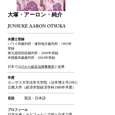
大塚・アーロン・純介
JUNSUKE AARON OTSUKA
弁護士登録
ハワイ州裁判所・連邦地方裁判所：1993年
登録
第九巡回控訴裁判所：2000年登録
​米国最高裁裁判所：2004年登録
​日本では
ひかり総合法律事務所
と提携
学歴
カンザス大学法学大学院（法学博士号1992）
​立教大学（経済学部経済学科1986年卒業）
​言語
英語・日本語
プロフィール
日本出身・カリフォルニア州と日本で育