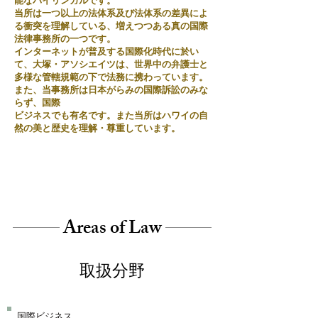
能なバイリンガルです。
当所は一つ以上の法体系及び法体系の差異によ
る衝突を理解している、増えつつある真の国際
法律
事務所の一つです。
インターネットが普及する国際化時代に於い
て、大塚・アソシエイツは、世界中の弁護士と
多様な管轄規範の下で法務に携わっています。
また、当事務所は日本がらみの国際訴訟の​みな
らず、国際
ビジネスでも有名です。また当所はハワイの自
然の美と歴史を理解・尊重しています。
Areas of Law
取扱分野
国際ビジネス