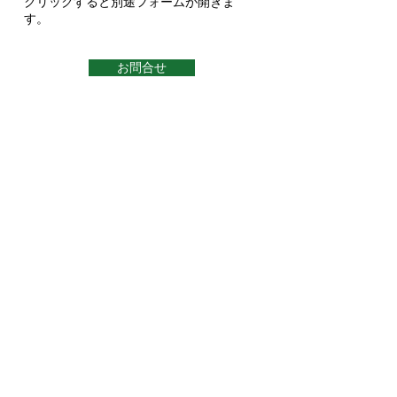
​クリックすると別途フォームが開きま
す。
お問合せ
【INFORMATION】
OTSUKA & ASSOCIATES
A LIMITED LIABILITY LAW COMPANY
Address
212 Merchant Street, Suite 303
Honolulu, Hawaii 96813 USA
Email
Otsuka@beikokuhou.com
日
Phone
+1-808-537-4030
本語対応
FAX
+1-808-356-0825