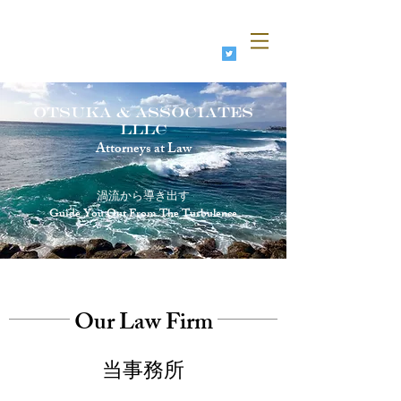
OTSUKA & ASSOCIATES
OTSUKA & ASSOCIATES
LLLC
Attorneys at Law
​渦流から導き出す
​Guide You Out From The Turbulence
Our Law Firm
当事務所